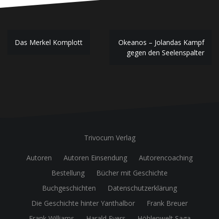
Beitragsnavigation
Das Merkel Komplott
Okeanos – Jolandas Kampf
gegen den Seelenspalter
Trivocum Verlag
Autoren
Autoren Einsendung
Autorencoaching
Bestellung
Bücher mit Geschichte
Buchgeschichten
Datenschutzerklärung
Die Geschichte hinter Yanthalbor
Frank Breuer
Frank Williams
Harald Evers
Höhlenwelt Saga