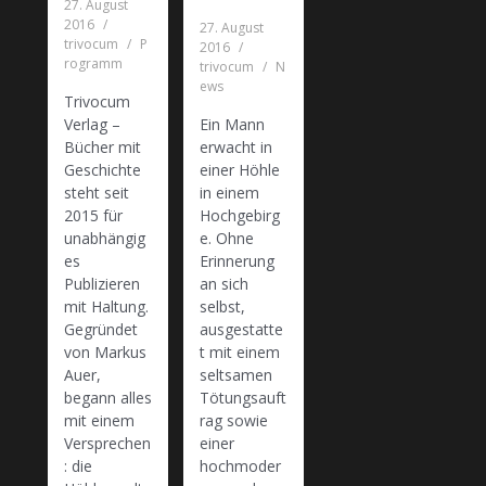
27. August
2016
27. August
trivocum
P
2016
rogramm
trivocum
N
ews
Trivocum
Verlag –
Ein Mann
Bücher mit
erwacht in
Geschichte
einer Höhle
steht seit
in einem
2015 für
Hochgebirg
unabhängig
e. Ohne
es
Erinnerung
Publizieren
an sich
mit Haltung.
selbst,
Gegründet
ausgestatte
von Markus
t mit einem
Auer,
seltsamen
begann alles
Tötungsauft
mit einem
rag sowie
Versprechen
einer
: die
hochmoder