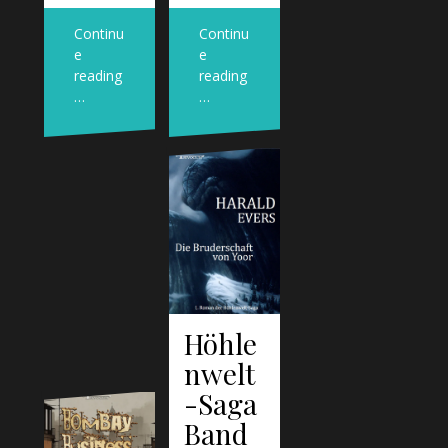
Continu
Continu
e
e
reading
reading
…
…
Höhle
nwelt
-Saga
Band