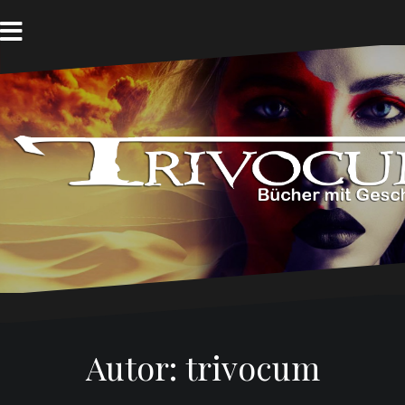
Skip
to
content
Autor:
trivocum