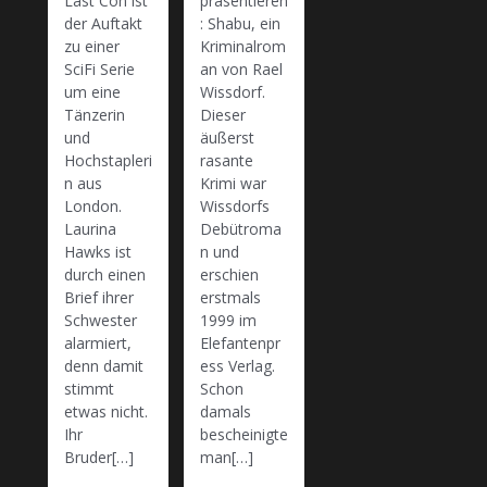
Last Con ist
präsentieren
der Auftakt
: Shabu, ein
zu einer
Kriminalrom
SciFi Serie
an von Rael
um eine
Wissdorf.
Tänzerin
Dieser
und
äußerst
Hochstapleri
rasante
n aus
Krimi war
London.
Wissdorfs
Laurina
Debütroma
Hawks ist
n und
durch einen
erschien
Brief ihrer
erstmals
Schwester
1999 im
alarmiert,
Elefantenpr
denn damit
ess Verlag.
stimmt
Schon
etwas nicht.
damals
Ihr
bescheinigte
Bruder[…]
man[…]