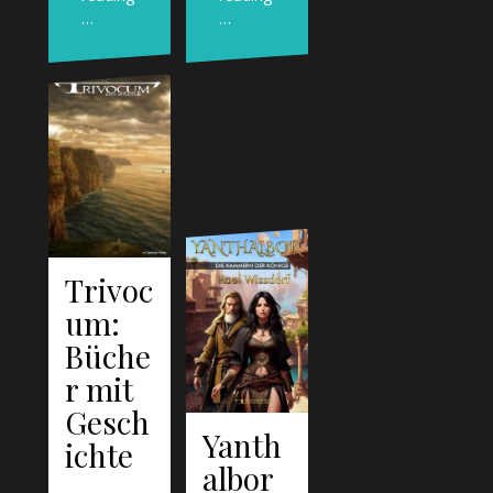
…
…
Trivoc
um:
Büche
r mit
Gesch
Yanth
ichte
albor