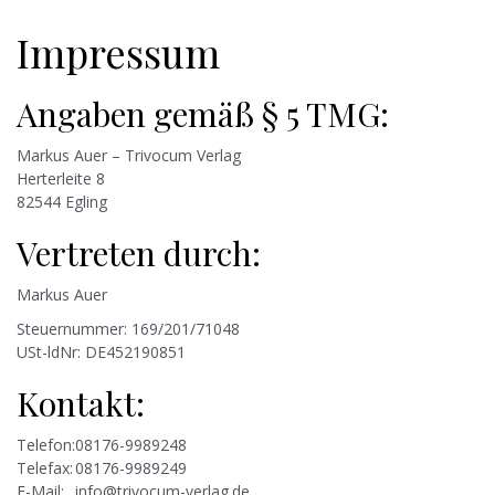
Impressum
Angaben gemäß § 5 TMG:
Markus Auer – Trivocum Verlag
Herterleite 8
82544 Egling
Vertreten durch:
Markus Auer
Steuernummer: 169/201/71048
USt-ldNr: DE452190851
Kontakt:
Telefon:
08176-9989248
Telefax:
08176-9989249
E-Mail:
info@trivocum-verlag.de