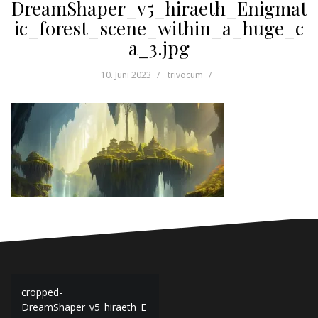
DreamShaper_v5_hiraeth_Enigmat
ic_forest_scene_within_a_huge_c
a_3.jpg
10. Juni 2023
trivocum
Beitragsnavigation
cropped-
DreamShaper_v5_hiraeth_E