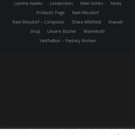
Laurina Hawks
Leseproben
Mein Konto
News
Products Page
Rael Wissdorf
Rael Wissdorf – Composer
Shara Whitfield
Sharael
Shop
Unsere Bücher
Warenkorb
Yanthalbor – Fantasy Roman