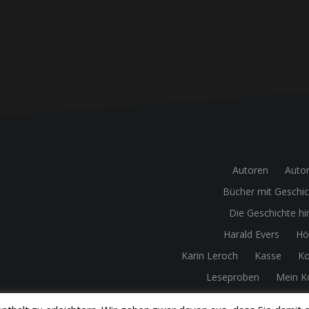
Autoren
Auto
Bücher mit Geschi
Die Geschichte hi
Harald Evers
Hö
Karin Leroch
Kasse
Ko
Leseproben
Mein K
Rael Wissdorf 