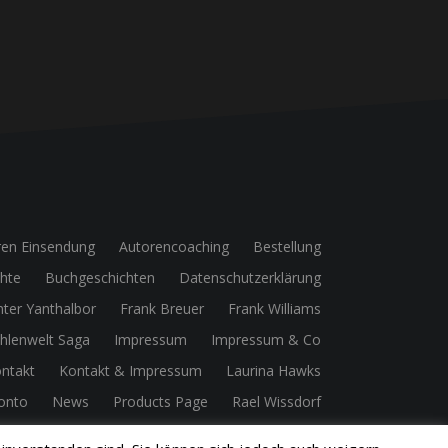
ren Einsendung
Autorencoaching
Bestellung
chte
Buchgeschichten
Datenschutzerklärung
nter Yanthalbor
Frank Breuer
Frank Williams
hlenwelt Saga
Impressum
Impressum & Co
ntakt
Kontakt & Impressum
Laurina Hawks
onto
News
Products Page
Rael Wissdorf
– Composer
Shara Whitfield
Sharael
Shop