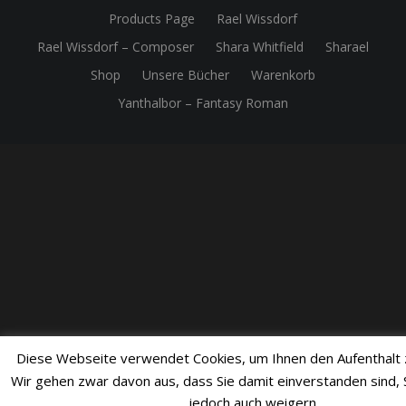
Products Page
Rael Wissdorf
Rael Wissdorf – Composer
Shara Whitfield
Sharael
Shop
Unsere Bücher
Warenkorb
Yanthalbor – Fantasy Roman
Diese Webseite verwendet Cookies, um Ihnen den Aufenthalt z
Wir gehen zwar davon aus, dass Sie damit einverstanden sind, 
jedoch auch weigern.