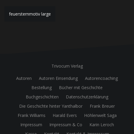
Beitragsnavigation
feuersternmotiv large
Trivocum Verlag
Autoren
Autoren Einsendung
Autorencoaching
Bestellung
Bücher mit Geschichte
Buchgeschichten
Datenschutzerklärung
Die Geschichte hinter Yanthalbor
Frank Breuer
Frank Williams
Harald Evers
Höhlenwelt Saga
Impressum
Impressum & Co
Karin Leroch
Kasse
Kontakt
Kontakt & Impressum