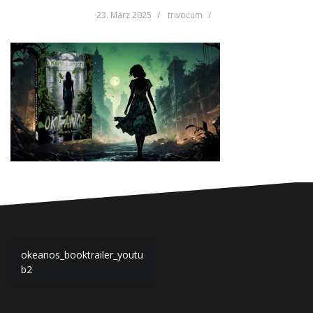
23. März 2025
trivocum
Beitragsnavigation
okeanos_booktrailer_youtu
b2